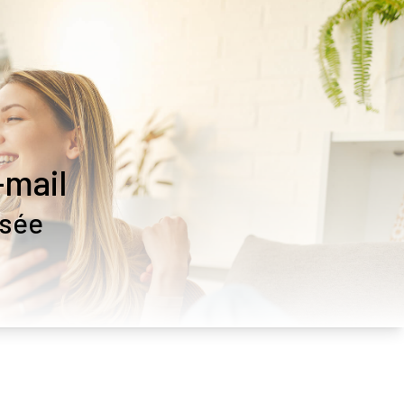
-mail
isée