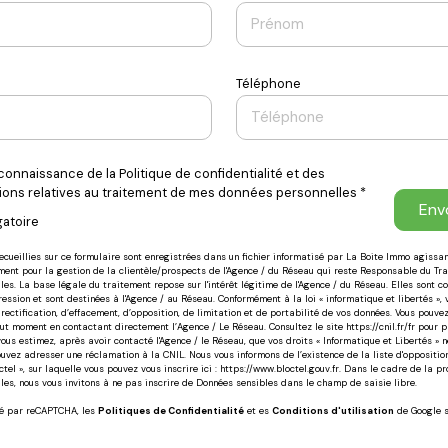
Téléphone
s connaissance de la Politique de confidentialité et des
ions relatives au traitement de mes données personnelles *
Env
gatoire
recueillies sur ce formulaire sont enregistrées dans un fichier informatisé par La Boite Immo agiss
ment pour la gestion de la clientèle/prospects de l'Agence / du Réseau qui reste Responsable du Tr
es. La base légale du traitement repose sur l'intérêt légitime de l'Agence / du Réseau. Elles sont c
sion et sont destinées à l'Agence / au Réseau. Conformément à la loi « informatique et libertés »,
 rectification, d’effacement, d’opposition, de limitation et de portabilité de vos données. Vous pouvez
ut moment en contactant directement l’Agence / Le Réseau. Consultez le site
https://cnil.fr/fr
pour pl
 vous estimez, après avoir contacté l'Agence / le Réseau, que vos droits « Informatique et Libertés » 
ouvez adresser une réclamation à la CNIL. Nous vous informons de l’existence de la liste d'opposit
tel », sur laquelle vous pouvez vous inscrire ici :
https://www.bloctel.gouv.fr
. Dans le cadre de la pr
es, nous vous invitons à ne pas inscrire de Données sensibles dans le champ de saisie libre.
gé par reCAPTCHA, les
Politiques de Confidentialité
et es
Conditions d'utilisation
de Google s