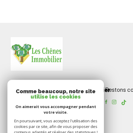
Restons c
L'agence Les Chenes Immobilier
Comme beaucoup, notre site
utilise les cookies
03 87 61 90 33
On aimerait vous accompagner pendant
leschenesimmobilier@gmail.com
votre visite.
24 Avenue Gambetta
En poursuivant, vous acceptez l'utilisation des
57255 Sainte-Marie-aux-Chênes
cookies par ce site, afin de vous proposer des
contenus adaptés et réaliser des statistiques !