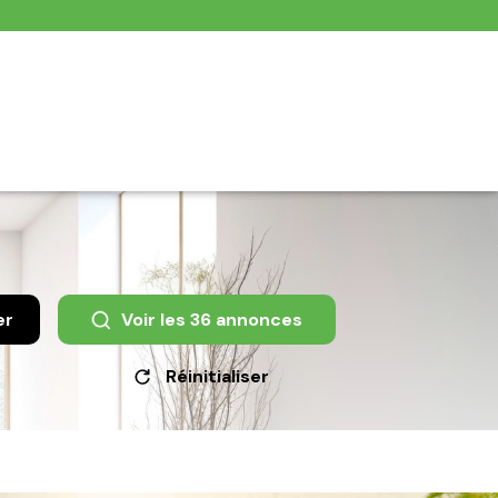
er
Voir les
36
annonces
Réinitialiser