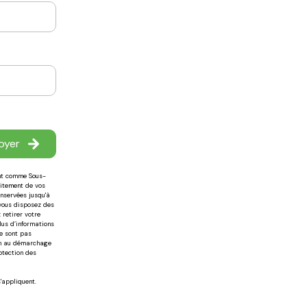
oyer
ant comme Sous-
aitement de vos
onservées jusqu'à
 vous disposez des
 retirer votre
us d’informations
ne sont pas
ion au démarchage
otection des
'appliquent.