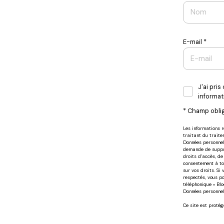
E-mail *
J'ai pri
informat
* Champ obli
Les informations 
traitant du traite
Données personnell
demande de suppres
droits d’accès, de
consentement à to
sur vos droits. Si
respectés, vous p
téléphonique « Bloc
Données personnell
Ce site est proté