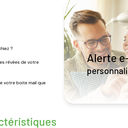
chiez ?
Alerte e
ues rêvées de votre
personnal
re votre boite mail que
ctéristiques