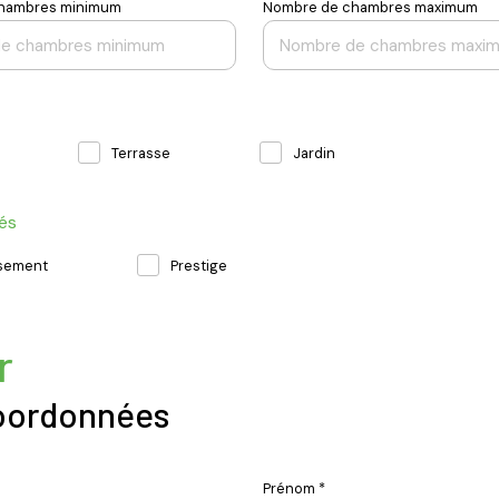
hambres minimum
Nombre de chambres maximum
Terrasse
Jardin
tés
ssement
Prestige
r
oordonnées
Prénom *