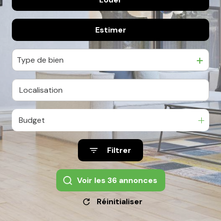
agence
De l'immo pro
Contact
Estimer
à l'année
Type de bien
Budget
Filtrer
Voir les
36
annonces
Réinitialiser