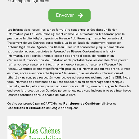
* Champs obligatoires
Envoyer
Les informations recueillies sur ce formulaire sont enregistrées dans un fichier
informatisé par La Boite Immo agissant comme Sous-traitant du traitement pour la
gestion de la clientèle/prospects de l'Agence / du Réseau qui reste Responsable du
Traitement de vos Données personnelles. La base légale du traitement repose sur
l'intérêt légitime de l'Agence / du Réseau. Elles sont conservées jusqu'à demande de
suppression et sont destinées à l'Agence / au Réseau. Conformément à la loi «
informatique et libertés », vous disposez des droits d’accès, de rectification,
d’effacement, d’opposition, de limitation et de portabilité de vos données. Vous pouvez
retirer votre consentement à tout moment en contactant directement l’Agence / Le
Réseau. Consultez le site
https://cnil.fr/fr
pour plus d’informations sur vos droits. Si vous
estimez, après avoir contacté l'Agence / le Réseau, que vos droits « Informatique et
Libertés » ne sont pas respectés, vous pouvez adresser une réclamation à la CNIL. Nous
vous informons de l’existence de la liste d'opposition au démarchage téléphonique «
Bloctel », sur laquelle vous pouvez vous inscrire ici :
https://www.bloctel.gouv.fr
. Dans le
cadre de la protection des Données personnelles, nous vous invitons à ne pas inscrire de
Données sensibles dans le champ de saisie libre.
Ce site est protégé par reCAPTCHA, les
Politiques de Confidentialité
et es
Conditions d'utilisation
de Google s'appliquent.